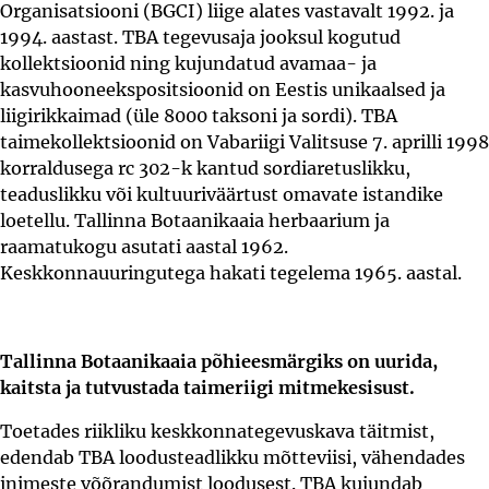
Organisatsiooni (BGCI) liige alates vastavalt 1992. ja
1994. aastast. TBA tegevusaja jooksul kogutud
kollektsioonid ning kujundatud avamaa- ja
kasvuhooneekspositsioonid on Eestis unikaalsed ja
liigirikkaimad (üle 8000 taksoni ja sordi). TBA
taimekollektsioonid on Vabariigi Valitsuse 7. aprilli 1998
korraldusega rc 302-k kantud sordiaretuslikku,
teaduslikku või kultuuriväärtust omavate istandike
loetellu. Tallinna Botaanikaaia herbaarium ja
raamatukogu asutati aastal 1962.
Keskkonnauuringutega hakati tegelema 1965. aastal.
Tallinna Botaanikaaia põhieesmärgiks on uurida,
kaitsta ja tutvustada taimeriigi mitmekesisust.
Toetades riikliku keskkonnategevuskava täitmist,
edendab TBA loodusteadlikku mõtteviisi, vähendades
inimeste võõrandumist loodusest. TBA kujundab