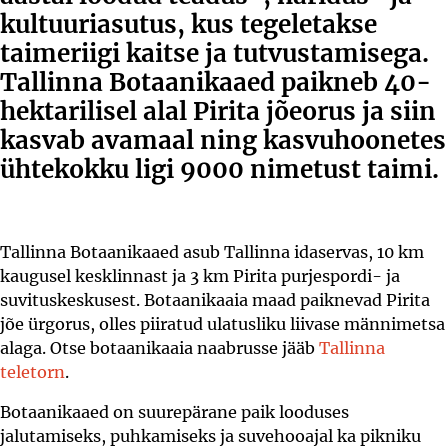
kultuuriasutus, kus tegeletakse
taimeriigi kaitse ja tutvustamisega.
Tallinna Botaanikaaed paikneb 40-
hektarilisel alal Pirita jõeorus ja siin
kasvab avamaal ning kasvuhoonetes
ühtekokku ligi 9000 nimetust taimi.
Tallinna Botaanikaaed asub Tallinna idaservas, 10 km
kaugusel kesklinnast ja 3 km Pirita purjespordi- ja
suvituskeskusest. Botaanikaaia maad paiknevad Pirita
jõe ürgorus, olles piiratud ulatusliku liivase männimetsa
alaga. Otse botaanikaaia naabrusse jääb
Tallinna
teletorn
.
Botaanikaaed on suurepärane paik looduses
jalutamiseks, puhkamiseks ja suvehooajal ka pikniku