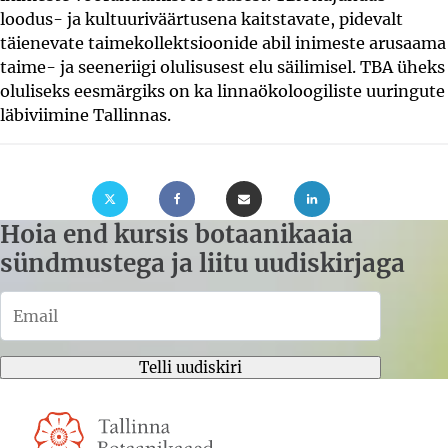
loodus- ja kultuuriväärtusena kaitstavate, pidevalt
täienevate taimekollektsioonide abil inimeste arusaama
taime- ja seeneriigi olulisusest elu säilimisel. TBA üheks
oluliseks eesmärgiks on ka linnaökoloogiliste uuringute
läbiviimine Tallinnas.
Hoia end kursis botaanikaaia
sündmustega ja liitu uudiskirjaga
Telli uudiskiri