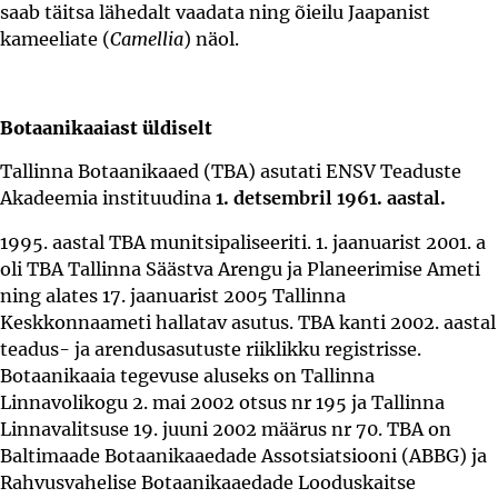
saab täitsa lähedalt vaadata ning õieilu Jaapanist
kameeliate (
Camellia
) näol.
Botaanikaaiast üldiselt
Tallinna Botaanikaaed (TBA) asutati ENSV Teaduste
Akadeemia instituudina
1. detsembril 1961. aastal.
1995. aastal TBA munitsipaliseeriti. 1. jaanuarist 2001. a
oli TBA Tallinna Säästva Arengu ja Planeerimise Ameti
ning alates 17. jaanuarist 2005 Tallinna
Keskkonnaameti hallatav asutus. TBA kanti 2002. aastal
teadus- ja arendusasutuste riiklikku registrisse.
Botaanikaaia tegevuse aluseks on Tallinna
Linnavolikogu 2. mai 2002 otsus nr 195 ja Tallinna
Linnavalitsuse 19. juuni 2002 määrus nr 70. TBA on
Baltimaade Botaanikaaedade Assotsiatsiooni (ABBG) ja
Rahvusvahelise Botaanikaaedade Looduskaitse