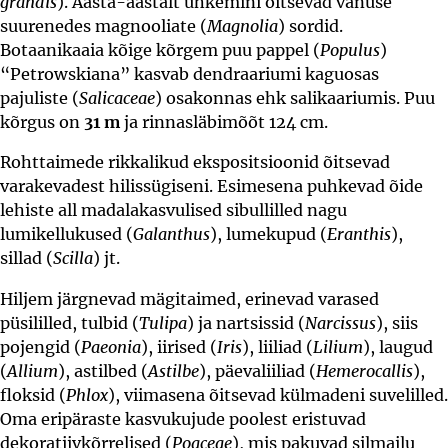
grandis
). Aasta-aastalt uhkemini õitsevad vanuse
suurenedes magnooliate (
Magnolia
) sordid.
Botaanikaaia kõige kõrgem puu pappel (
Populus
)
“Petrowskiana” kasvab dendraariumi kaguosas
pajuliste (
Salicaceae
) osakonnas ehk salikaariumis. Puu
kõrgus on
31 m
ja rinnasläbimõõt 124 cm.
Rohttaimede rikkalikud ekspositsioonid õitsevad
varakevadest hilissügiseni. Esimesena puhkevad õide
lehiste all madalakasvulised sibullilled nagu
lumikellukused (
Galanthus
), lumekupud (
Eranthis
),
sillad (
Scilla
) jt.
Hiljem järgnevad mägitaimed, erinevad varased
püsililled, tulbid (
Tulipa
) ja nartsissid (
Narcissus
), siis
pojengid (
Paeonia
), iirised (
Iris
), liiliad (
Lilium
), laugud
(
Allium
), astilbed (
Astilbe
), päevaliiliad (
Hemerocallis
),
floksid (
Phlox
), viimasena õitsevad külmadeni suvelilled.
Oma eripäraste kasvukujude poolest eristuvad
dekoratiivkõrrelised (
Poaceae
), mis pakuvad silmailu