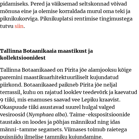
pidamiseks. Pered ja väiksemad seltskonnad võivad
mõnusa eine ja olemise korraldada murul oma teki ja
piknikukorviga. Piknikuplatsi rentimise tingimustega
tutvu
siin
.
Tallinna Botaanikaaia maastikust ja
kollektsioonidest
Tallinna Botaanikaaed on Pirita jõe alamjooksu kõige
paremini maastikuarhitektuuriliselt kujundatud
piirkond. Botaanikaaed paikneb Pirita jõe neljal
terrassil, kuhu on rajatud looklev teedevõrk ja kaevatud
9 tiiki, mis enamuses saavad vee Lepiku kraavist.
Okaspuude tiiki asustavad suurel hulgal valged
vesiroosid (
Nymphaea alba
). Taime-ekspositsioonide
taustaks on loodes ja põhjas männikud ning idas
männi-tamme segamets. Viimases toimub raietega
puisniidu ilmelise tammiku kujundamine.