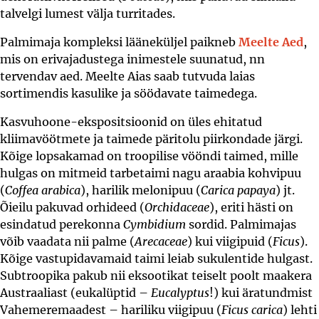
talvelgi lumest välja turritades.
Palmimaja kompleksi lääneküljel paikneb
Meelte Aed
,
mis on erivajadustega inimestele suunatud, nn
tervendav aed. Meelte Aias saab tutvuda laias
sortimendis kasulike ja söödavate taimedega.
Kasvuhoone-ekspositsioonid on üles ehitatud
kliimavöötmete ja taimede päritolu piirkondade järgi.
Kõige lopsakamad on troopilise vööndi taimed, mille
hulgas on mitmeid tarbetaimi nagu araabia kohvipuu
(
Coffea arabica
), harilik melonipuu (
Carica papaya
) jt.
Õieilu pakuvad orhideed (
Orchidaceae
), eriti hästi on
esindatud perekonna
Cymbidium
sordid. Palmimajas
võib vaadata nii palme (
Arecaceae
) kui viigipuid (
Ficus
).
Kõige vastupidavamaid taimi leiab sukulentide hulgast.
Subtroopika pakub nii eksootikat teiselt poolt maakera
Austraaliast (eukalüptid –
Eucalyptus
!) kui äratundmist
Vahemeremaadest – hariliku viigipuu (
Ficus carica
) lehti