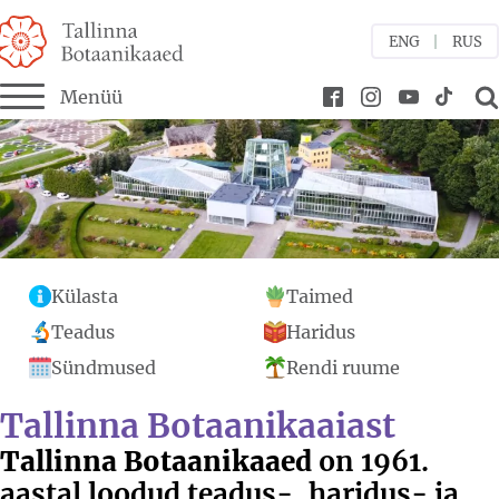
ENG
RUS
Menüü
bmenu
bmenu
bmenu
Külasta
Taimed
bmenu
Teadus
Haridus
bmenu
bmenu
Sündmused
Rendi ruume
bmenu
Tallinna Botaanikaaiast
Tallinna Botaanikaaed
on 1961.
aastal loodud teadus-, haridus- ja