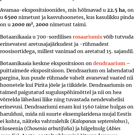
Avamaa-ekspositsioonides, mis hõlmavad u
22.5 ha
, on
u
6500
nimetust ja kasvuhoonetes, kus kasulikku pinda
2
on u
2000 m
,
2000
nimetust taimi.
Botaanikaaia u 700-sordilises
rosaariumis
võib tutvuda
erinevatest aretusajajärkudest ja -rühmadest
roosisortidega, millest vanimad on aretatud 15. sajandil.
Botaanikaaia keskne ekspositsioon on
dendraarium
–
puittaimede ekspositsioon. Dendraarium on lahendatud
pargina, kus puude rühmade vahelt avanevad vaated nii
hoonetele kui Pirita jõele ja tiikidele. Dendraariumis on
taimed paigutatud suguluspõhimõttel ja nii on hea
võrrelda lähedasi liike ning tuvastada nendevahelisi
erinevusi. Dendraariumi enam kui 1560 taime hulgas on
haruldusi, mida nii suurte eksemplaridena mujal Eestis
ei kohta, näiteks vahtralehik (
Kalopanax septemlobus
),
tšoseenia (
Chosenia arbutifolia
) ja hiigelnulg (
Abies