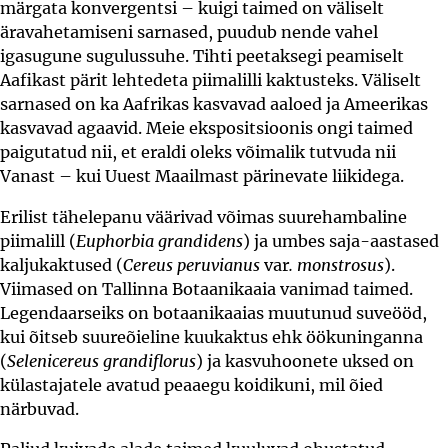
märgata konvergentsi – kuigi taimed on väliselt
äravahetamiseni sarnased, puudub nende vahel
igasugune sugulussuhe. Tihti peetaksegi peamiselt
Aafikast pärit lehtedeta piimalilli kaktusteks. Väliselt
sarnased on ka Aafrikas kasvavad aaloed ja Ameerikas
kasvavad agaavid. Meie ekspositsioonis ongi taimed
paigutatud nii, et eraldi oleks võimalik tutvuda nii
Vanast – kui Uuest Maailmast pärinevate liikidega.
Erilist tähelepanu väärivad võimas suurehambaline
piimalill (
Euphorbia grandidens
) ja umbes saja-aastased
kaljukaktused (
Cereus peruvianus
var
. monstrosus
).
Viimased on Tallinna Botaanikaaia vanimad taimed.
Legendaarseiks on botaanikaaias muutunud suveööd,
kui õitseb suureõieline kuukaktus ehk öökuninganna
(
Selenicereus grandiflorus
) ja kasvuhoonete uksed on
külastajatele avatud peaaegu koidikuni, mil õied
närbuvad.