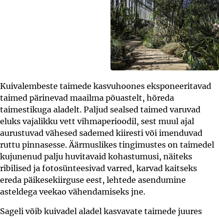
Kuivalembeste taimede kasvuhoones eksponeeritavad
taimed pärinevad maailma põuastelt, hõreda
taimestikuga aladelt. Paljud sealsed taimed varuvad
eluks vajalikku vett vihmaperioodil, sest muul ajal
aurustuvad vähesed sademed kiiresti või imenduvad
ruttu pinnasesse. Äärmuslikes tingimustes on taimedel
kujunenud palju huvitavaid kohastumusi, näiteks
ribilised ja fotosünteesivad varred, karvad kaitseks
ereda päikesekiirguse eest, lehtede asendumine
asteldega veekao vähendamiseks jne.
Sageli võib kuivadel aladel kasvavate taimede juures