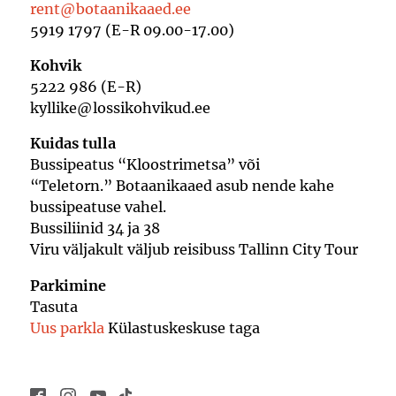
rent@botaanikaaed.ee
5919 1797 (E-R 09.00-17.00)
Kohvik
5222 986 (E-R)
kyllike@lossikohvikud.ee
Kuidas tulla
Bussipeatus “Kloostrimetsa” või
“Teletorn.” Botaanikaaed asub nende kahe
bussipeatuse vahel.
Bussiliinid 34 ja 38
Viru väljakult väljub reisibuss Tallinn City Tour
Parkimine
Tasuta
Uus parkla
Külastuskeskuse taga