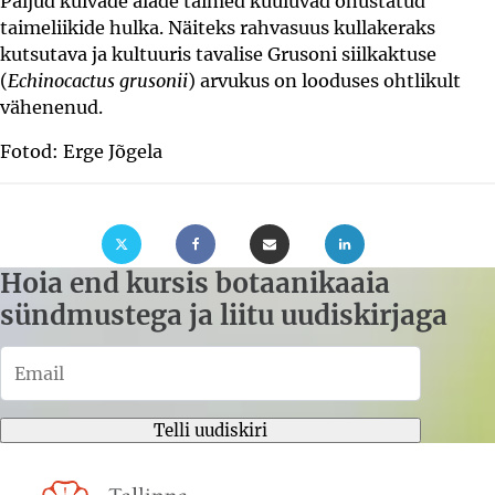
Paljud kuivade alade taimed kuuluvad ohustatud
taimeliikide hulka. Näiteks rahvasuus kullakeraks
kutsutava ja kultuuris tavalise Grusoni siilkaktuse
(
Echinocactus grusonii
) arvukus on looduses ohtlikult
vähenenud.
Fotod: Erge Jõgela
Hoia end kursis botaanikaaia
sündmustega ja liitu uudiskirjaga
Telli uudiskiri