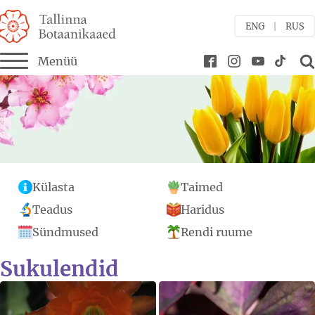
ENG
RUS
Menüü
bmenu
bmenu
bmenu
Külasta
Taimed
menu
Teadus
Haridus
Sündmused
Rendi ruume
Sukulendid